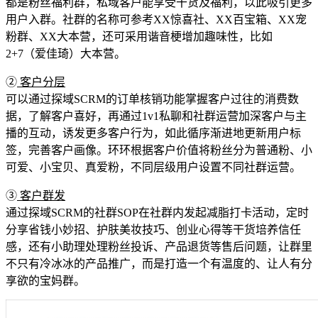
都是粉丝福利群，私域客户能享受干货及福利，以此吸引更多
用户入群。社群的名称可参考XX惊喜社、XX百宝箱、XX宠
粉群、XX大本营，还可采用谐音梗增加趣味性，比如
2+7（爱佳琦）大本营。
②
客户分层
可以通过探域SCRM的订单核销功能掌握客户过往的消费数
据，了解客户喜好，再通过1v1私聊和社群运营加深客户与主
播的互动，诱发更多客户行为，如此循序渐进地更新用户标
签，完善客户画像。环环根据客户价值将粉丝分为普通粉、小
可爱、小宝贝、真爱粉，不同层级用户设置不同社群运营。
③
客户群发
通过探域SCRM的社群SOP在社群内发起减脂打卡活动，定时
分享省钱小妙招、护肤美妆技巧、创业心得等干货培养信任
感，还有小助理处理粉丝投诉、产品退货等售后问题，让群里
不只有冷冰冰的产品推广，而是打造一个有温度的、让人有分
享欲的宝妈群。