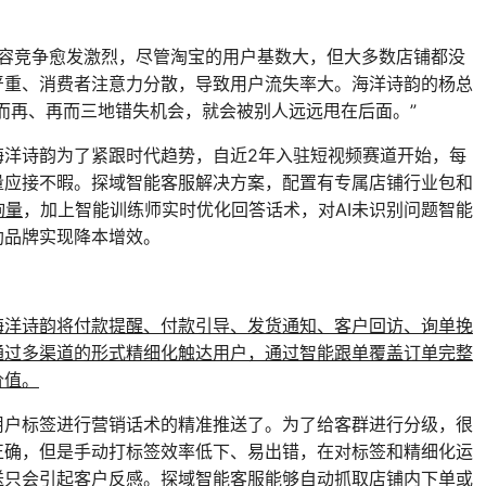
的内容竞争愈发激烈，尽管淘宝的用户基数大，但大多数店铺都没
严重、消费者注意力分散，导致用户流失率大。海洋诗韵的杨总
而再、再而三地错失机会，就会被别人远远甩在后面。”
海洋诗韵为了紧跟时代趋势，自近2年入驻短视频赛道开始，每
量应接不暇。探域智能客服解决方案，配置有专属店铺行业包和
询量
，加上智能训练师实时优化回答话术，对AI未识别问题智能
助品牌实现降本增效。
海洋诗韵将付款提醒、付款引导、发货通知、客户回访、询单挽
通过多渠道的形式精细化触达用户，通过智能跟单覆盖订单完整
价值。
用户标签进行营销话术的精准推送了。为了给客群进行分级，很
正确，但是手动打标签效率低下、易出错，在对标签和精细化运
送只会引起客户反感。探域智能客服能够自动抓取店铺内下单或