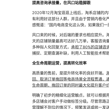
提高咨询承接量，在风口站稳脚跟
2020年12月淘宝逛逛上线后，淘系店铺
有利用好这部分人群，并且由于营销内卷化
感慨道：“国内电商变化这么快，如果我们一
风口来的时候，对后端的要求也相应提升。
天的店铺销量最高可达好几万单，客服咨询
多种拟人化回复方式，
承担了80%的店铺咨
捕捉、定期查漏补缺，利用人工智能技术帮
全生命周期运营，提高转化效率
高质量的售前，是提升转化率的良好开端。
回、取消订单挽回等电商场景全流程贯通，
生命周期，挽回订单的同时最大化提升客户
明确了初步的精细化运营触点，就可以根据
多店铺会对客户手动做标签分级。尽管思路
营理解不到位的情况下，频繁发送或统一发