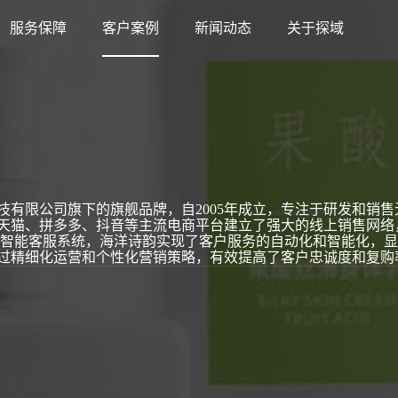
服务保障
客户案例
新闻动态
关于探域
探域智能体
知识库
智能体员工
商品详情
售前接待员工
技有限公司旗下的旗舰品牌，自2005年成立，专注于研发和销
天猫、拼多多、抖音等主流电商平台建立了强大的线上销售网络，
聊天记录
售后接待员工
域智能客服系统，海洋诗韵实现了客户服务的自动化和智能化，
过精细化运营和个性化营销策略，有效提高了客户忠诚度和复购
素材图
运营专员
全店知识
员工配置